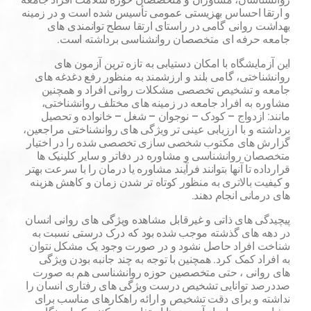
و ارتقا احساس بهزیستی عمومی تأسیس شده است و در زمینه
بهداشت روانی گامی در راستای ارتقا سطح توانمندی های
جامعه حرفه ای متخصصان روانشناسی برداشته است.
این آزمایشگاه با امکان دستیابی به تازه ترین آزمون های
روانشناختی، گامی بلند و ارزشمند به منظور رفع دغدغه های
جامعه و تشخیص تخصصی مشکلات روانی افراد و همچنین
مشاوره به افراد جامعه در زمینه های مختلف روانشناختی،
مانند: ازدواج – کودک – نوجوان – شغل – خانواده و تحصیل
برداشته و با ارزیابی عینی تر ویژگی های روانشناختی مراجعین،
گزارش های مکتوب شخصی سازی تخصصی شده را در اختیار
متخصصان روانشناسی و مشاوره در دفاتر و سایر کلینیک ها
قرارداده تا آنها بتوانند فرآیند مشاوره یا درمان را با سرعت بهتر
و کیفیت بالاتری به منظور کوتاه تر شدن زمان و کاهش هزینه
های درمانی انجام دهند.
پیچیدگی های ذاتی و غیرقابل مشاهده ویژگی های روانی انسان
در دهه های گذشته موجب شده بود که درک درستی نسبت به
شناخت افراد حاصل نشود و در صورت وجود یک مشکل نتوان
به افراد کمک کرد. همچنین با توجه به چند جانبه بودن ویژگی
های روانی ، حتی متخصصین حوزه روانشناسی هم به صورت
صددرصد توانایی تشخیص درست ویژگی های رفتاری انسان را
نداشته و برای دقت تشخیص و ارائه راهکارهای مناسب برای